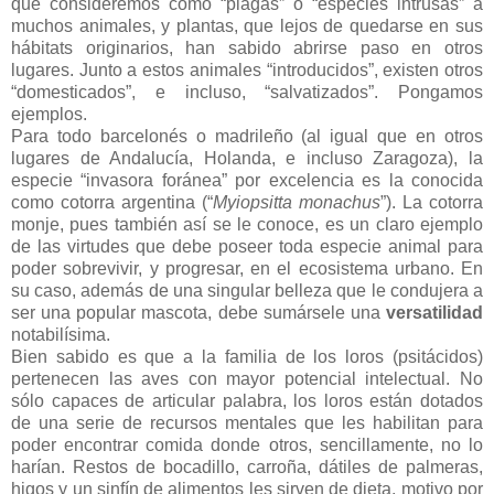
que consideremos como “plagas” o “especies intrusas” a
muchos animales, y plantas, que lejos de quedarse en sus
hábitats
originarios, han sabido abrirse paso en otros
lugares. Junto a estos animales “introducidos”, existen otros
“domesticados”, e incluso, “
salvatizados
”. Pongamos
ejemplos.
Para todo barcelonés o madrileño (al igual que en otros
lugares de
Andalucía
, Holanda, e incluso Zaragoza), la
especie “invasora foránea” por excelencia es la conocida
como cotorra argentina (“
Myiopsitta
monachus
”). La cotorra
monje, pues también así se le conoce, es un claro ejemplo
de las virtudes que debe poseer toda especie animal para
poder sobrevivir, y progresar, en el ecosistema urbano. En
su caso, además de una singular belleza que le condujera a
ser una popular mascota, debe
sumársele
una
versatilidad
notabilísima.
Bien sabido es que a la familia de los loros (
psitácidos
)
pertenecen las aves con mayor potencial intelectual. No
sólo capaces de articular palabra, los loros están dotados
de una serie de recursos mentales que les habilitan para
poder encontrar comida donde otros, sencillamente, no lo
harían. Restos de bocadillo, carroña, dátiles de palmeras,
higos y un sinfín de alimentos les sirven de dieta, motivo por