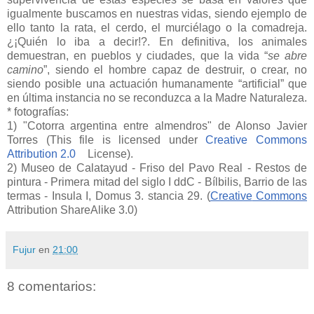
igualmente buscamos en nuestras vidas, siendo ejemplo de
ello tanto la rata, el cerdo, el murciélago o la comadreja.
¿¡Quién lo iba a decir!?. En definitiva, los animales
demuestran, en pueblos y ciudades, que la vida “
se abre
camino
”, siendo el hombre capaz de destruir, o crear, no
siendo posible una actuación humanamente “artificial” que
en última instancia no se reconduzca a la Madre Naturaleza.
* fotografías:
1) "Cotorra argentina entre almendros" de Alonso Javier
Torres (
This
file
is
licensed
under
Creative
Commons
Attribution
2.0
License
).
2) Museo de
Calatayud
- Friso del Pavo Real - Restos de
pintura - Primera mitad del siglo I
ddC
-
Bílbilis
, Barrio de las
termas -
Insula
I,
Domus
3.
stancia
29. (
Creative
Commons
Attribution
ShareAlike
3.0)
Fujur
en
21:00
8 comentarios: