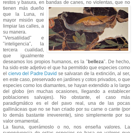
restos y basura, en banda
s de canes, no violentas, que no
tienen más dueño
que la Luna, ni
mayor misión que
limpiar las calles, a
su manera.
"Versatilidad" e
"inteligencia", la
tercera cualidad,
que igualmente
deseamos los propios humanos, es la "
belleza
". De hecho,
ha sido este adjetivo el que ha permitido que especies como
el
ciervo del Padre David
se salvaran de la extinción, al ser,
en este caso, preservado en jardines y cotos privados, o que
especies como los diamantes, se hayan extendido a lo largo
del globo (en muchas ocasiones, llegando a establecer
poblaciones salvajes). No obstante, el caso más
paradigmático es el del pavo real, una de las pocas
gallináceas
que no se han criado por su carne o cante (por
lo demás bastante irreverente), sino simplemente por su
valor ornamental.
La fauna,
querámoslo
o no, nos enseña valores. La
supervivencia de estas especies se basa en valores que