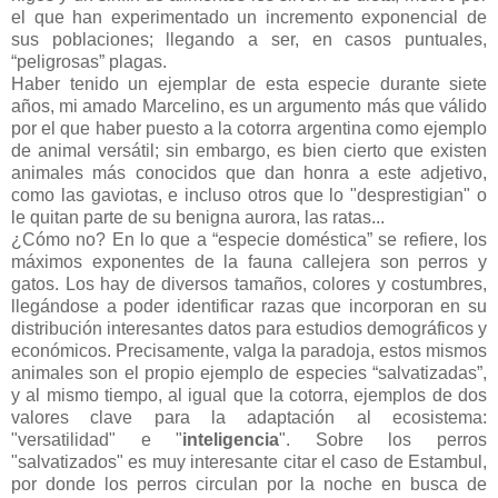
el que han experimentado un incremento exponencial de
sus poblaciones; llegando a ser, en casos puntuales,
“peligrosas” plagas.
Haber tenido un ejemplar de esta especie durante siete
años, mi amado
Marcelino
, es un argumento más que válido
por el que haber puesto a la cotorra argentina como ejemplo
de animal versátil; sin embargo, es bien cierto que existen
animales más conocidos que dan honra a este adjetivo,
como las gaviotas, e incluso otros que lo "desprestigian" o
le quitan parte de su benigna aurora, las ratas...
¿Cómo no? En lo que a “especie doméstica” se refiere, los
máximos exponentes de la fauna callejera son perros y
gatos. Los hay de diversos tamaños, colores y costumbres,
llegándose a poder identificar razas que incorporan en su
distribución interesantes datos para estudios demográficos y
económicos. Precisamente, valga la paradoja, estos mismos
animales son el propio ejemplo de especies “
salvatizadas
”,
y al mismo tiempo, al igual que la cotorra, ejemplos de dos
valores clave para la adaptación al ecosistema:
"versatilidad" e "
inteligencia
". Sobre los perros
"
salvatizados
" es muy interesante citar el caso de
Estambul
,
por donde los perros circulan por la noche en busca de